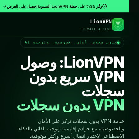
the
وفّر 35% على خطة LionVPN السنوية
احصل على العرض
better
Zero
fastest
LionVPN
compromise.
route.
PRIVATE ACCESS
path.
Regional
Built
بدون سجلات، أمان، خصوصية، وتوجيه AI
around
routes
Auto-
help
a
LionVPN: وصول
routing
with
no-
everyday
pings
logs
VPN سريع بدون
browsing,
policy
every
regional
work,
for
سجلات
browsing
server
travel,
activity.
and
in
VPN بدون سجلات
Account,
parallel
media
access,
billing,
and
connects
support,
while
third-
you
and
خدمة VPN بدون سجلات تركز على الأمان
operational
party
to
والخصوصية، مع خوادم إقليمية وتوجيه تلقائي بالذكاء
service
data
the
الاصطناعي لاختيار اتصال أسرع وأكثر موثوقية.
compatibility
lowest-
are