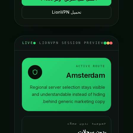
تحميل LionVPN
LIVE
LIONVPN SESSION PREVIEW
ACTIVE ROUTE
Amsterdam
Regional server selection stays visible
and understandable instead of hiding
behind generic marketing copy.
خصوصية بدون سجلات
بدون سجلات