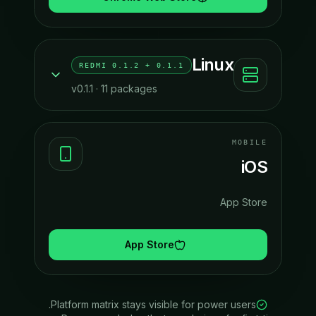
Linux
0.1.1 + REDMI 0.1.2
v
0.1.1
·
11
packages
MOBILE
iOS
App Store
App Store
Platform matrix stays visible for power users.