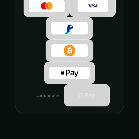
G Pay
and more...