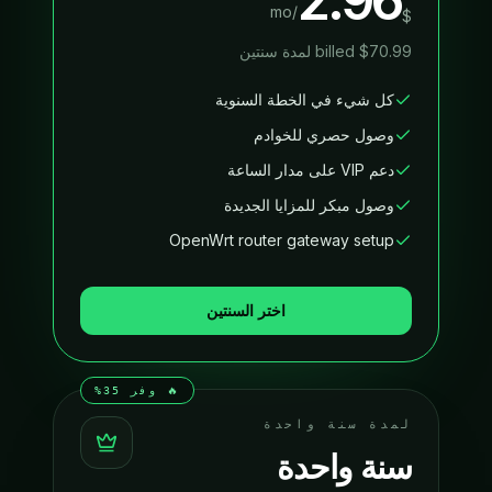
2.96
/mo
$
70.99
$
billed
لمدة سنتين
كل شيء في الخطة السنوية
وصول حصري للخوادم
دعم VIP على مدار الساعة
وصول مبكر للمزايا الجديدة
OpenWrt router gateway setup
اختر السنتين
🔥 وفر 35%
لمدة سنة واحدة
سنة واحدة