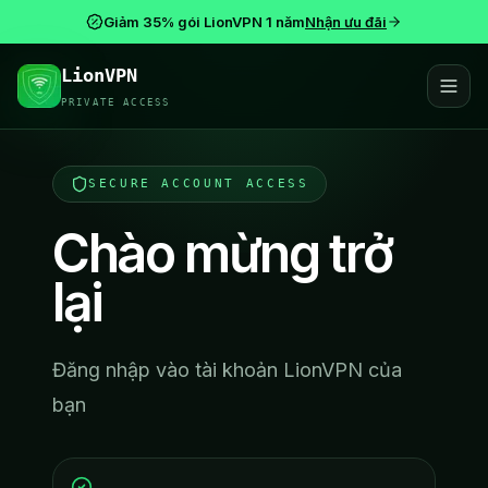
Giảm 35% gói LionVPN 1 năm
Nhận ưu đãi
LionVPN
PRIVATE ACCESS
SECURE ACCOUNT ACCESS
Chào mừng trở
lại
Đăng nhập vào tài khoản LionVPN của
bạn